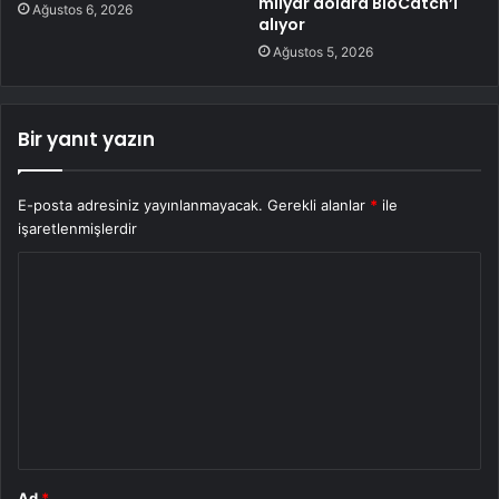
milyar dolara BioCatch’i
Ağustos 6, 2026
alıyor
Ağustos 5, 2026
Bir yanıt yazın
E-posta adresiniz yayınlanmayacak.
Gerekli alanlar
*
ile
işaretlenmişlerdir
Y
o
r
u
m
*
Ad
*