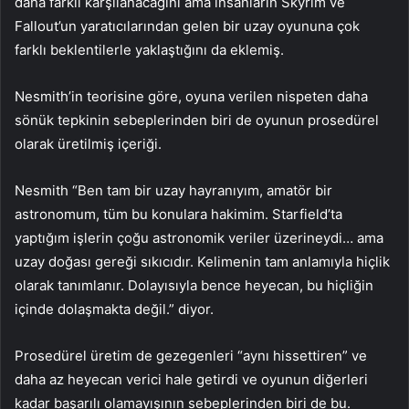
daha farklı karşılanacağını ama insanların Skyrim ve
Fallout’un yaratıcılarından gelen bir uzay oyununa çok
farklı beklentilerle yaklaştığını da eklemiş.
Nesmith’in teorisine göre, oyuna verilen nispeten daha
sönük tepkinin sebeplerinden biri de oyunun prosedürel
olarak üretilmiş içeriği.
Nesmith “Ben tam bir uzay hayranıyım, amatör bir
astronomum, tüm bu konulara hakimim. Starfield’ta
yaptığım işlerin çoğu astronomik veriler üzerineydi… ama
uzay doğası gereği sıkıcıdır. Kelimenin tam anlamıyla hiçlik
olarak tanımlanır. Dolayısıyla bence heyecan, bu hiçliğin
içinde dolaşmakta değil.” diyor.
Prosedürel üretim de gezegenleri “aynı hissettiren” ve
daha az heyecan verici hale getirdi ve oyunun diğerleri
kadar başarılı olamayışının sebeplerinden biri de bu.