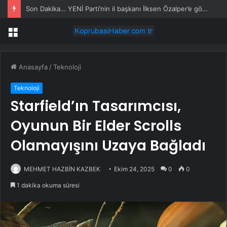
Son Dakika… YENİ Parti’nin il başkanı İlksen Özalper’e gözaltı
Menü
Anasayfa
/
Teknoloji
Teknoloji
Starfield’ın Tasarımcısı,
Oyunun Bir Elder Scrolls
Olamayışını Uzaya Bağladı
MEHMET HAZBİN KAZBEK
Ekim 24, 2025
0
0
1 dakika okuma süresi