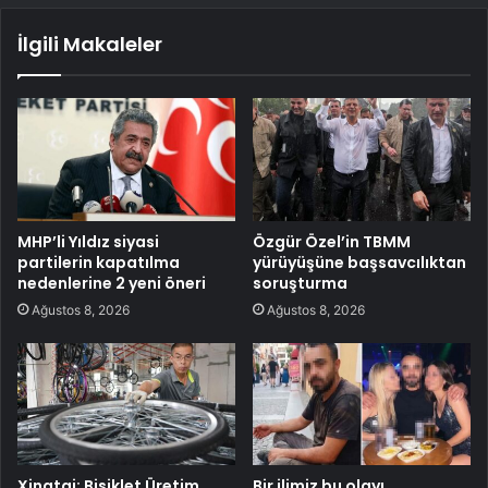
İlgili Makaleler
MHP’li Yıldız siyasi
Özgür Özel’in TBMM
partilerin kapatılma
yürüyüşüne başsavcılıktan
nedenlerine 2 yeni öneri
soruşturma
Ağustos 8, 2026
Ağustos 8, 2026
Xingtai: Bisiklet Üretim
Bir ilimiz bu olayı