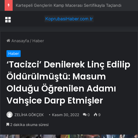
MHP’li Yıldız siyasi partilerin kapatılma nedenlerine 2 yeni öneri
Menü
Anasayfa
/
Haber
Haber
‘Tacizci’ Denilerek Linç Edilip
Öldürülmüştü: Masum
Olduğu Öğrenilen Adamı
Vahşice Darp Etmişler
ZELİHA GÖKÇEK
Kasım 30, 2022
0
9
2 dakika okuma süresi