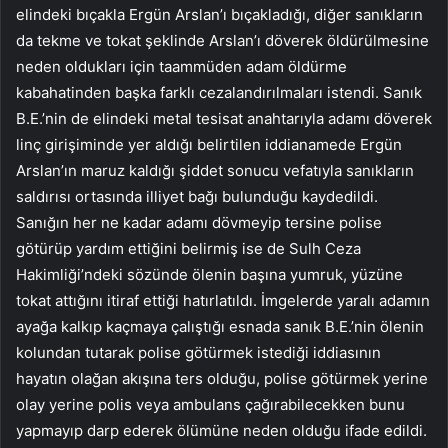
elindeki bıçakla Ergün Arslan’ı bıçakladığı, diğer sanıkların
da tekme ve tokat şeklinde Arslan’ı döverek öldürülmesine
neden oldukları için taammüden adam öldürme
kabahatinden başka farklı cezalandırılmaları istendi. Sanık
B.E.’nin de elindeki metal tesisat anahtarıyla adamı döverek
linç girişiminde yer aldığı belirtilen iddianamede Ergün
Arslan’ın maruz kaldığı şiddet sonucu vefatıyla sanıkların
saldırısı ortasında illiyet bağı bulunduğu kaydedildi.
Sanığın her ne kadar adamı dövmeyip tersine polise
götürüp yardım ettiğini belirmiş ise de Sulh Ceza
Hakimliği’ndeki sözünde ölenin başına yumruk, yüzüne
tokat attığını itiraf ettiği hatırlatıldı. İmgelerde yaralı adamın
ayağa kalkıp kaçmaya çalıştığı esnada sanık B.E.’nin ölenin
kolundan tutarak polise götürmek istediği iddiasının
hayatın olağan akışına ters olduğu, polise götürmek yerine
olay yerine polis veya ambulans çağırabilecekken bunu
yapmayıp darp ederek ölümüne neden olduğu ifade edildi.