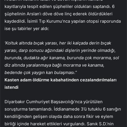
kayıtlarıyla tespit edilen şüpheliler oldukları saptandı. 6
şüphelinin Arslan’ı döve döve linç ederek öldürdükleri
kaydedildi. İsimli Tıp Kurumu’nca yapılan otopsi raporunda
ise şu tabirler yer aldı:
‘Koltuk altında bıçak yarası, her iki kalçada derin bıçak
yarası, darp sonucu ağzındaki dişlerin yerinde olmadığı,
burunda, dudakta ağır kanama, burunda çok morarma, sol
diz altında yaralanmaya bağlı morarma ve kanama,
bedende çok yaygın kan bulaşması.”
Kasten adam öldürme kabahatinden cezalandırılmaları
istendi
Diyarbakır Cumhuriyet Başsavcılığı’nca yürütülen
soruşturma tamamlandı. İddianamede 3’ü tutuklu 6 sanığın
kendiliğinden gelişen olayda daha sonra fikir ve eylem
birliği içinde hareket ettikleri vurgulandı. Sanık S.D.’nin