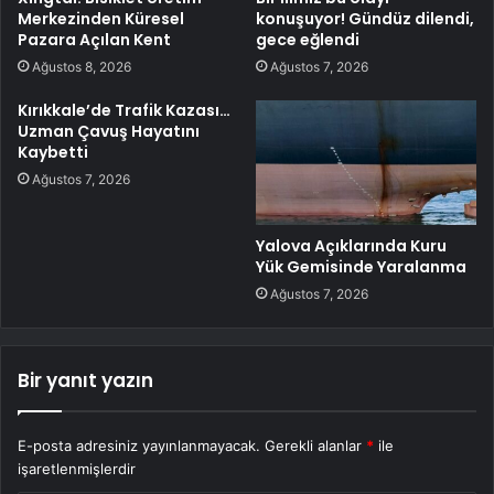
Merkezinden Küresel
konuşuyor! Gündüz dilendi,
Pazara Açılan Kent
gece eğlendi
Ağustos 8, 2026
Ağustos 7, 2026
Kırıkkale’de Trafik Kazası…
Uzman Çavuş Hayatını
Kaybetti
Ağustos 7, 2026
Yalova Açıklarında Kuru
Yük Gemisinde Yaralanma
Ağustos 7, 2026
Bir yanıt yazın
E-posta adresiniz yayınlanmayacak.
Gerekli alanlar
*
ile
işaretlenmişlerdir