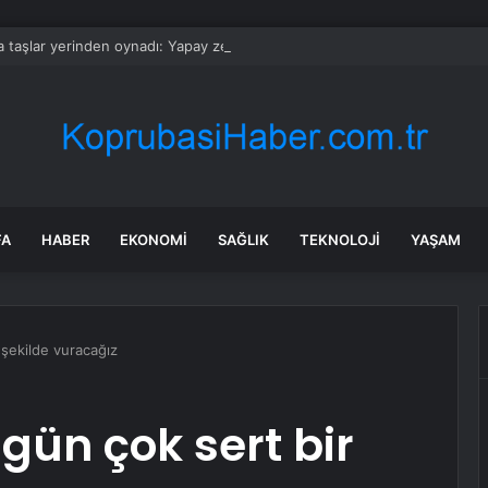
 taşlar yerinden oynadı: Yapay zekâ ekibinin başında artık bir Türk var
FA
HABER
EKONOMI
SAĞLIK
TEKNOLOJI
YAŞAM
 şekilde vuracağız
gün çok sert bir