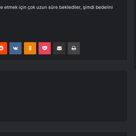
e etmek için çok uzun süre beklediler, şimdi bedelini
erest
Reddit
VKontakte
Odnoklassniki
Pocket
E-Posta ile paylaş
Yazdır