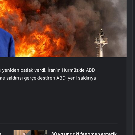
ş yeniden patlak verdi. İran’ın Hürmüz’de ABD
e saldırısı gerçekleştiren ABD, yeni saldırıya
e
30 yaşındaki fenomen estetik