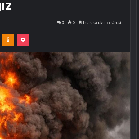
ız
0
0
1 dakika okuma süresi
VKontakte
Odnoklassniki
Pocket