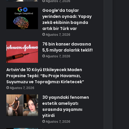
Ağustos 7, 2026
Google’da taşlar
yerinden oynadı: Yapay
zekâ ekibinin başında
artık bir Türk var
Ağustos 7, 2026
76 bin kanser davasına
5,5 milyar dolarlık teklif!
Ağustos 7, 2026
Artvin’de 10 Köyü Etkileyecek Maden
Projesine Tepki: “Bu Proje Havamızı,
Suyumuzu ve Toprağımızı Kirletecek”
Ağustos 7, 2026
30 yaşındaki fenomen
estetik ameliyatı
sırasında yaşamını
yitirdi
Ağustos 7, 2026