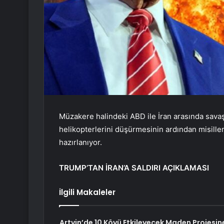
Müzakere halindeki ABD ile İran arasında sava
helikopterlerini düşürmesinin ardından misillem
hazırlanıyor.
TRUMP’TAN İRAN’A SALDIRI AÇIKLAMASI
İlgili Makaleler
Artvin’de 10 Köyü Etkileyecek Maden Projesin