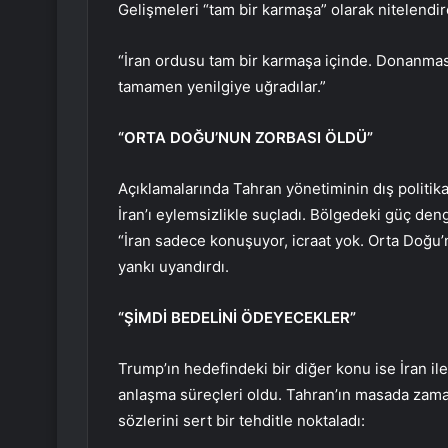
Gelişmeleri “tam bir karmaşa” olarak nitelendire
“İran ordusu tam bir karmaşa içinde. Donanması 
tamamen yenilgiye uğradılar.”
“ORTA DOĞU’NUN ZORBASI ÖLDÜ”
Açıklamalarında Tahran yönetiminin dış politi
İran’ı eylemsizlikle suçladı. Bölgedeki güç den
“İran sadece konuşuyor, icraat yok. Orta Doğu’n
yankı uyandırdı.
“ŞİMDİ BEDELİNİ ÖDEYECEKLER”
Trump’ın hedefindeki bir diğer konu ise İran i
anlaşma süreçleri oldu. Tahran’ın masada zaman 
sözlerini sert bir tehditle noktaladı: