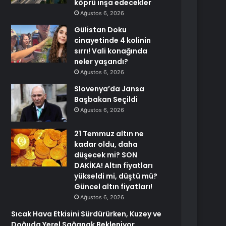
köprü inşa edecekler
Ağustos 6, 2026
Gülistan Doku
cinayetinde 4 kolinin
sırrı! Vali konağında
neler yaşandı?
Ağustos 6, 2026
Slovenya’da Jansa
Başbakan Seçildi
Ağustos 6, 2026
21 Temmuz altın ne
kadar oldu, daha
düşecek mi? SON
DAKİKA! Altın fiyatları
yükseldi mi, düştü mü?
Güncel altın fiyatları!
Ağustos 6, 2026
Sıcak Hava Etkisini Sürdürürken, Kuzey ve
Doğuda Yerel Sağanak Bekleniyor