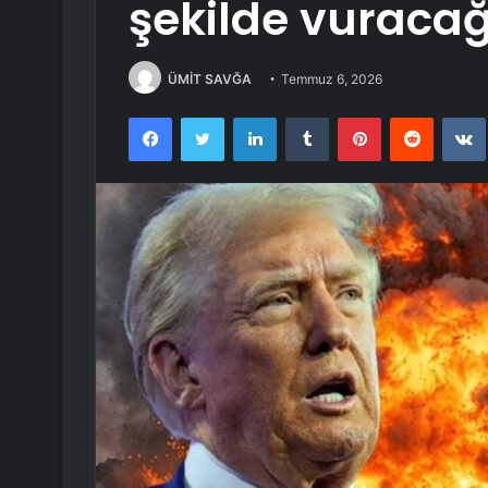
şekilde vuracağ
ÜMİT SAVĞA
Temmuz 6, 2026
Facebook
Twitter
LinkedIn
Tumblr
Pinterest
Reddit