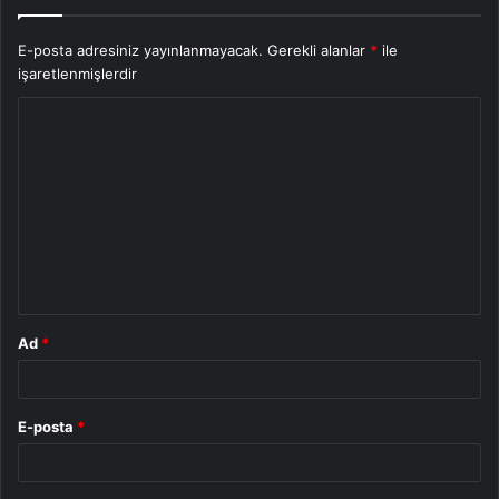
E-posta adresiniz yayınlanmayacak.
Gerekli alanlar
*
ile
işaretlenmişlerdir
Y
o
r
u
m
*
Ad
*
E-posta
*