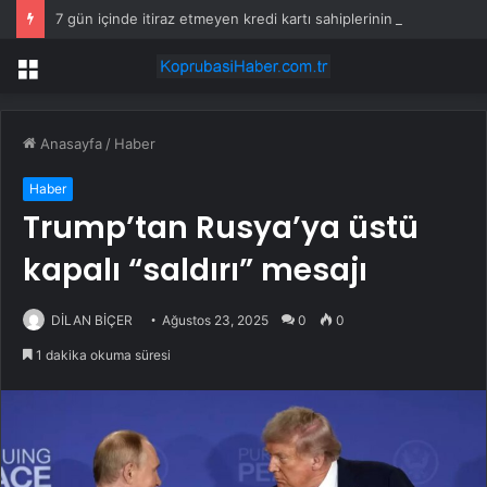
7 gün içinde itiraz etmeyen kredi kartı sahiplerinin maaşına haciz gelecek
Menü
Anasayfa
/
Haber
Haber
Trump’tan Rusya’ya üstü
kapalı “saldırı” mesajı
DİLAN BİÇER
Ağustos 23, 2025
0
0
1 dakika okuma süresi