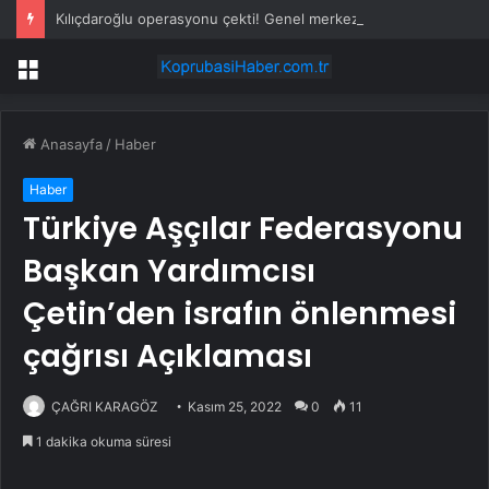
Kılıçdaroğlu operasyonu çekti! Genel merkezde çalışan 24 kişi işten çıkarıldı
Menü
Anasayfa
/
Haber
Haber
Türkiye Aşçılar Federasyonu
Başkan Yardımcısı
Çetin’den israfın önlenmesi
çağrısı Açıklaması
ÇAĞRI KARAGÖZ
Kasım 25, 2022
0
11
1 dakika okuma süresi