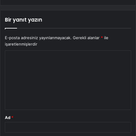
Bir yanıt yazın
E-posta adresiniz yayınlanmayacak.
Gerekli alanlar
*
ile
işaretlenmişlerdir
Y
o
r
u
m
*
Ad
*