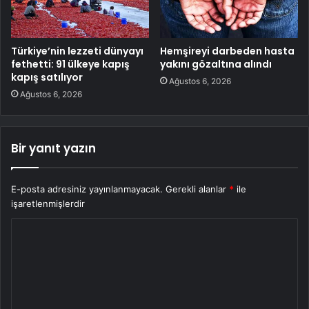
Türkiye’nin lezzeti dünyayı
Hemşireyi darbeden hasta
fethetti: 91 ülkeye kapış
yakını gözaltına alındı
kapış satılıyor
Ağustos 6, 2026
Ağustos 6, 2026
Bir yanıt yazın
E-posta adresiniz yayınlanmayacak.
Gerekli alanlar
*
ile
işaretlenmişlerdir
Y
o
r
u