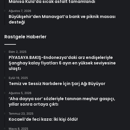
Manisa Kula’da sıcak asfalt tamamlandı
Ağustos 7, 2026
Büyükşehir’den Manavgat’a bank ve piknik masası
desteği
Rastgele Haberler
Ekim 2, 2025
PİYASAYA BAKIŞ-Endonezya’daki arz endişeleriyle
Şanghay kalay fiyatları 6 ayın en yüksek seviyesine
ulaştı
Eylül 19, 2025
Temiz ve Sessiz Narlıdere İçin Şarj Ağı Büyüyor
Ağustos 5, 2026
‘Aha dayıya sor’ sözleriyle tanınan meşhur gaspçı,
yıllar sonra ortaya çıktı
Temmuz 23, 2025
Kocaeli’de feci kaza: İki kişi öldü!
Mayıs 8, 2025