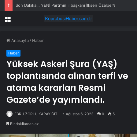
Son Dakika… YENİ Parti’nin il başkanı İlksen Özalper’e gözaltı
Menü
Anasayfa
/
Haber
Haber
Yüksek Askeri Şura (YAŞ)
toplantısında alınan terfi ve
atama kararları Resmi
Gazete’de yayımlandı.
EBRU ZORLU KARAYİĞİT
Ağustos 6, 2023
0
5
Bir dakikadan az