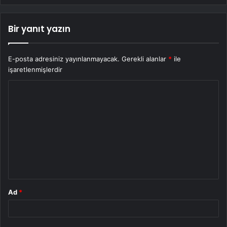
Bir yanıt yazın
E-posta adresiniz yayınlanmayacak.
Gerekli alanlar
*
ile
işaretlenmişlerdir
Y
o
r
u
m
*
Ad
*