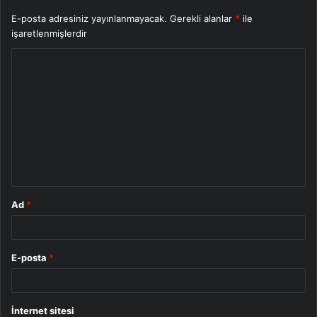
E-posta adresiniz yayınlanmayacak.
Gerekli alanlar
*
ile
işaretlenmişlerdir
Y
o
r
u
m
*
Ad
*
E-posta
*
İnternet sitesi