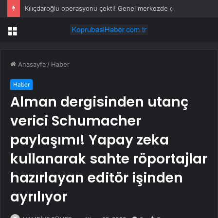
Kılıçdaroğlu operasyonu çekti! Genel merkezde çalışan 24 kişi işten çıkarıldı
Menü
Anasayfa
/
Haber
Haber
Alman dergisinden utanç
verici Schumacher
paylaşımı! Yapay zeka
kullanarak sahte röportajlar
hazırlayan editör işinden
ayrılıyor