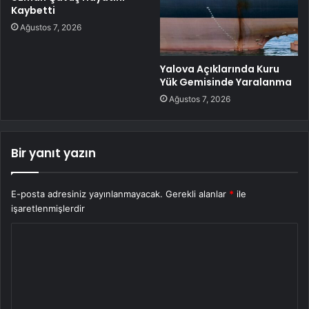
Kaybetti
Ağustos 7, 2026
Yalova Açıklarında Kuru
Yük Gemisinde Yaralanma
Ağustos 7, 2026
Bir yanıt yazın
E-posta adresiniz yayınlanmayacak.
Gerekli alanlar
*
ile
işaretlenmişlerdir
Y
o
r
u