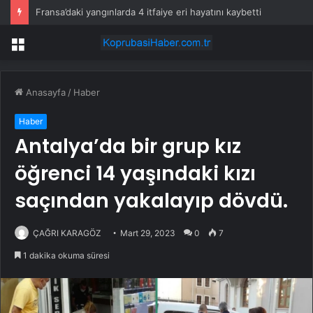
Fransa’daki yangınlarda 4 itfaiye eri hayatını kaybetti
Menü
Anasayfa
/
Haber
Haber
Antalya’da bir grup kız
öğrenci 14 yaşındaki kızı
saçından yakalayıp dövdü.
ÇAĞRI KARAGÖZ
Mart 29, 2023
0
7
1 dakika okuma süresi