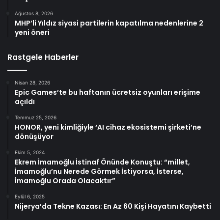
Ağustos 8, 2026
MHP’li Yıldız siyasi partilerin kapatılma nedenlerine 2
yeni öneri
Rastgele Haberler
Nisan 28, 2026
Epic Games’te bu haftanın ücretsiz oyunları erişime
açıldı
Temmuz 25, 2026
HONOR, yeni kimliğiyle ‘AI cihaz ekosistemi şirketi’ne
dönüşüyor
Ekim 5, 2024
Ekrem İmamoğlu İstinaf Önünde Konuştu: “millet,
İmamoğlu’nu Nerede Görmek İstiyorsa, İsterse,
İmamoğlu Orada Olacaktır”
Eylül 6, 2025
Nijerya’da Tekne Kazası: En Az 60 Kişi Hayatını Kaybetti