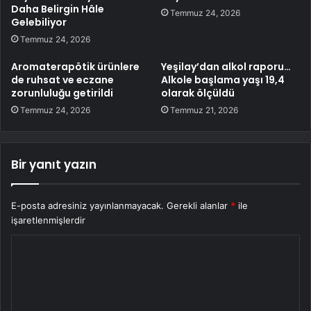
Daha Belirgin Hâle
Temmuz 24, 2026
Gelebiliyor
Temmuz 24, 2026
Aromaterapötik ürünlere
Yeşilay’dan alkol raporu…
de ruhsat ve eczane
Alkole başlama yaşı 19,4
zorunluluğu getirildi
olarak ölçüldü
Temmuz 24, 2026
Temmuz 21, 2026
Bir yanıt yazın
E-posta adresiniz yayınlanmayacak.
Gerekli alanlar
*
ile
işaretlenmişlerdir
Y
o
r
u