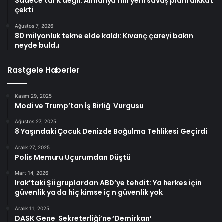
Sadece tank değil: Almanya’nın yeni savaş planı dikkat
çekti
Ağustos 7, 2026
80 milyonluk tekne elde kaldı: Kıvanç çareyi bakın
neyde buldu
Rastgele Haberler
Kasım 29, 2025
Modi ve Trump’tan İş Birliği Vurgusu
Ağustos 27, 2025
8 Yaşındaki Çocuk Denizde Boğulma Tehlikesi Geçirdi
Aralık 27, 2025
Polis Memuru Uçurumdan Düştü
Mart 14, 2026
Irak’taki Şii gruplardan ABD’ye tehdit: Ya herkes için
güvenlik ya da hiç kimse için güvenlik yok
Aralık 11, 2025
DASK Genel Sekreterliği’ne ‘Demirkan’