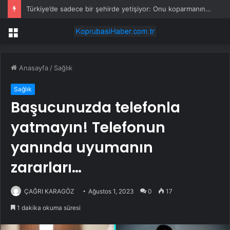
Türkiye’de sadece bir şehirde yetişiyor: Onu koparmanın bedeli 700 bin lira
Menü
Anasayfa
/
Sağlık
Sağlık
Başucunuzda telefonla
yatmayın! Telefonun
yanında uyumanın
zararları…
ÇAĞRI KARAGÖZ
Ağustos 1, 2023
0
17
1 dakika okuma süresi