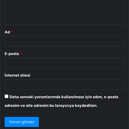
m
*
Ad
*
E-posta
*
İnternet sitesi
Daha sonraki yorumlarımda kullanılması için adım, e-posta
adresim ve site adresim bu tarayıcıya kaydedilsin.