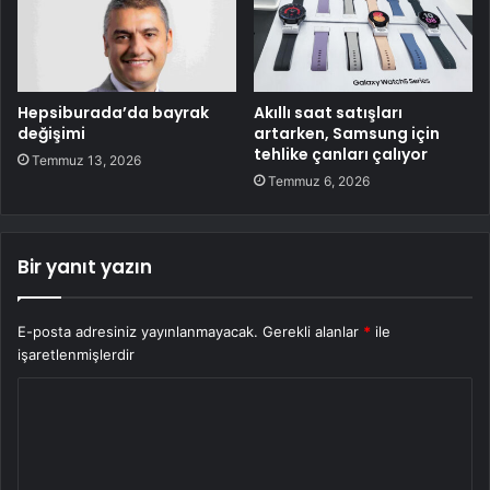
Hepsiburada’da bayrak
Akıllı saat satışları
değişimi
artarken, Samsung için
tehlike çanları çalıyor
Temmuz 13, 2026
Temmuz 6, 2026
Bir yanıt yazın
E-posta adresiniz yayınlanmayacak.
Gerekli alanlar
*
ile
işaretlenmişlerdir
Y
o
r