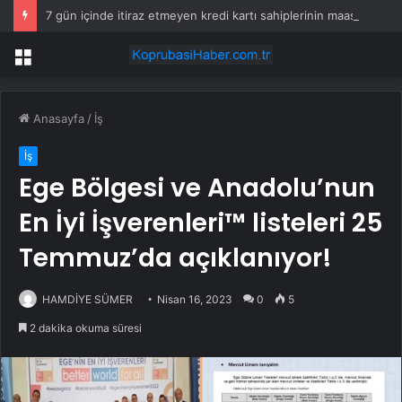
7 gün içinde itiraz etmeyen kredi kartı sahiplerinin maaşına haciz gelecek
Menü
Anasayfa
/
İş
İş
Ege Bölgesi ve Anadolu’nun
En İyi İşverenleri™ listeleri 25
Temmuz’da açıklanıyor!
HAMDİYE SÜMER
Nisan 16, 2023
0
5
2 dakika okuma süresi