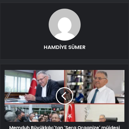
HAMDİYE SÜMER
Memduh Büyükkılıç'tan 'Sera Organize' müjdesi