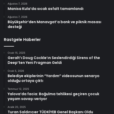
Ağustos 7, 2026
Manisa Kula’da sıcak asfalt tamamlandı
Ağustos 7, 2026
Büyükşehir’den Manavgat’a bank ve piknik masası
desteği
Rastgele Haberler
Ocak 15, 2025
Geralt’ı Doug Cockle’ın Seslendirdiği Sirens of the
Deep’ten Yeni Fragman Geldi
Ocak 5, 2026
Belediye ekiplerinin “Yardım” videosunun senaryo
olduğu ortaya çıktı
Temmuz 12, 2025
Yalova’da facia: Boğulma tehlikesi geçiren çocuk
yaşam savaşı veriyor
Aralık 20, 2025
Turan Saldırıcıer TÜDKİYEB Genel Başkanı Oldu