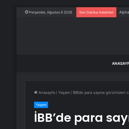
Alpha
Perşembe, Ağustos 6 2026
Son Dakika Haberleri
ANASAY
Anasayfa
/
Yaşam
/
İBB’de para sayma görüntüleri ca
Yaşam
İBB’de para sa