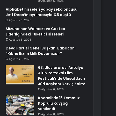
Ağustos 6, 2026
Alphabet hisseleri yapay zeka öncüsü
Jeff Dean’in ayrılmasıyla %5 düştü
Ağustos 6, 2026
Mizuho’nun Walmart ve Costco
Liderliğindeki Tüketici Hisseleri
Ağustos 6, 2026
Deva Partisi Genel Başkanı Babacan:
“Kıbrıs Bizim Milli Davamızdır”
Ağustos 6, 2026
63. Uluslararası Antalya
Altın Portakal Film
Festivali’nde Ulusal Uzun
Jüri Başkanı Derviş Zaim!
Ağustos 6, 2026
Kocaeli’de 15 Temmuz
Köprülü Kavşağı
yenilendi
Ağustos 6, 2026