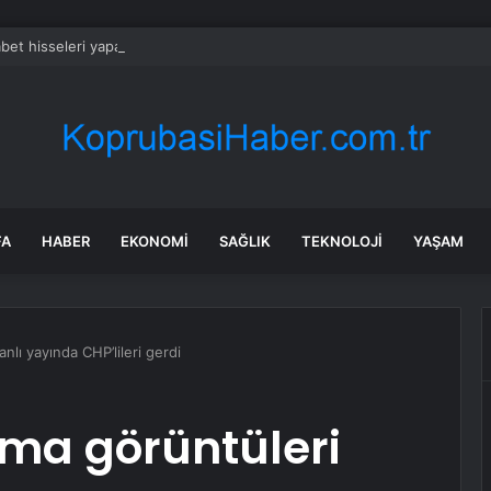
bet hisseleri yapay zeka öncüsü Jeff Dean’in ayrılmasıyla %5 düştü
FA
HABER
EKONOMI
SAĞLIK
TEKNOLOJI
YAŞAM
nlı yayında CHP’lileri gerdi
yma görüntüleri