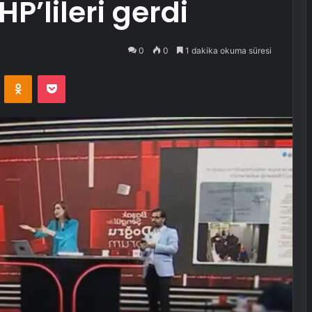
P’lileri gerdi
0
0
1 dakika okuma süresi
VKontakte
Odnoklassniki
Pocket