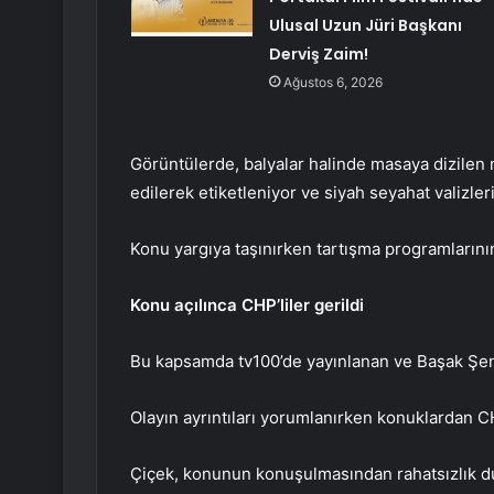
Ulusal Uzun Jüri Başkanı
Derviş Zaim!
Ağustos 6, 2026
Görüntülerde, balyalar halinde masaya dizilen mi
edilerek etiketleniyor ve siyah seyahat valizleri
Konu yargıya taşınırken tartışma programlarının
Konu açılınca CHP’liler gerildi
Bu kapsamda tv100’de yayınlanan ve Başak Şen
Olayın ayrıntıları yorumlanırken konuklardan C
Çiçek, konunun konuşulmasından rahatsızlık du