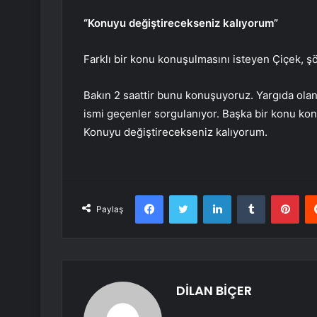
“Konuyu değiştirecekseniz kalıyorum”
Farklı bir konu konuşulmasını isteyen Çiçek, ş
Bakın 2 saattir bunu konuşuyoruz. Yargıda olan 
ismi geçenler sorgulanıyor. Başka bir konu ko
Konuyu değiştirecekseniz kalıyorum.
Facebook
Twitter
LinkedIn
Tumblr
Pint
Paylaş
DİLAN BİÇER