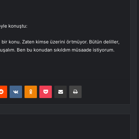
öyle konuştu:
bir konu. Zaten kimse üzerini örtmüyor. Bütün deliller,
nuşalım. Ben bu konudan sıkıldım müsaade istiyorum.
erest
Reddit
VKontakte
Odnoklassniki
Pocket
E-Posta ile paylaş
Yazdır