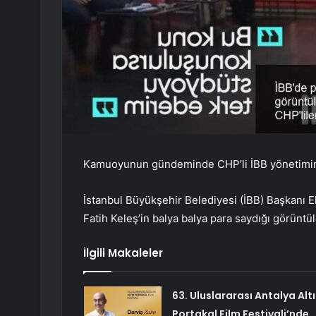
Kamuoyunun gündeminde CHP’li İBB yönetimini
İstanbul Büyükşehir Belediyesi (İBB) Başkanı 
Fatih Keleş’in balya balya para saydığı görünt
İlgili Makaleler
63. Uluslararası Antalya Alt
Portakal Film Festivali’nde