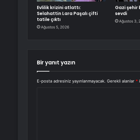
Evlilik krizini atlattı:
Gazi şehir 
Selahattin Lara Paşalı çifti
sevdi
tatile çıktı
Ağustos 3, 
Ağustos 5, 2026
Bir yanıt yazın
E-posta adresiniz yayınlanmayacak.
Gerekli alanlar
*
i
Y
o
r
u
m
*