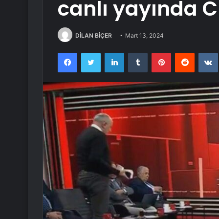
canlı yayında CH
DİLAN BİÇER
Mart 13, 2024
Facebook
Twitter
LinkedIn
Tumblr
Pinterest
Reddit