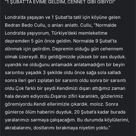
“1 ŞUBAT’TA EVİME GELDİM, CENNET GİBİ GİBİYDİ”
Londra’da yaşayan ve 1 Şubat’ta tatil için köyüne gelen
Bedran Bedo Cullu, o anları anlattı. Cullu, “Normalde
Londra’da yaşıyorum, Türkiye’deki memleketime
depremden 5 gün önce geldim. Normalde 9 Şubat’ta
dönmek için gelirdim. Depremin olduğu gün cehennem
olmak üzereydi. Biz geldiğimizde yüksek bir ses duyduk.
uyandık ne olduğunu anlamadık anlatamadığım bir beyin
sarsıntısı yaşadık 3 şekilde oldu önce sağa sola salladı
sonra ileri geri zıplatan bir sarsıntı oldu sonra bir sarsıntı
oldu.Çok farklı bir şeydi.Kendimizi dışarı attığımız zaman
hala devam ediyordu.Dışarısı zifiri karanlıktı, gözlerimiz
göremiyordu.Kendi ellerimizle çıkardık. moloz. Sonra
günlerce ölüm haberini duyduk. 20 Şubat’a kadar burada
yaralarımızı sarmaya çalışacağım. Bu durumda köylülerimi,
akrabalarımı, dostlarımı bırakmaya niyetim yoktu.”