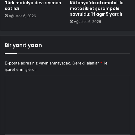
Türk mobilya devi resmen
Kütahya’da otomobil ile
satıldı
motosiklet şarampole
savruldu: 1’i ağır 5 yaralı
Ağustos 6, 2026
Ağustos 6, 2026
Bir yanıt yazın
E-posta adresiniz yayınlanmayacak.
Gerekli alanlar
*
ile
işaretlenmişlerdir
Y
o
r
u
m
*