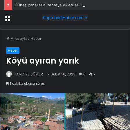
Güneş panellerini tenteye eklediler: Hem serinletiyor hem de elektrik üretiyor
Menü
Anasayfa
/
Haber
Haber
Köyü ayıran yarık
HAMDİYE SÜMER
Şubat 16, 2023
0
7
1 dakika okuma süresi