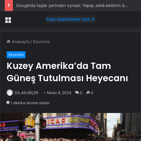
Google’da taşlar yerinden oynadı: Yapay zekâ ekibinin başında artık bir Türk var
Menü
Anasayfa
/
Ekonomi
Ekonomi
Kuzey Amerika’da Tam
Güneş Tutulması Heyecanı
DİLAN BİÇER
Nisan 9, 2024
0
0
1 dakika okuma süresi