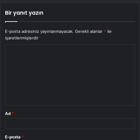
Bir yanıt yazın
E-posta adresiniz yayınlanmayacak.
Gerekli alanlar
*
ile
işaretlenmişlerdir
Y
o
r
u
m
*
Ad
*
E-posta
*