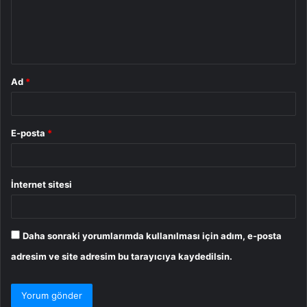
u
m
*
Ad
*
E-posta
*
İnternet sitesi
Daha sonraki yorumlarımda kullanılması için adım, e-posta
adresim ve site adresim bu tarayıcıya kaydedilsin.