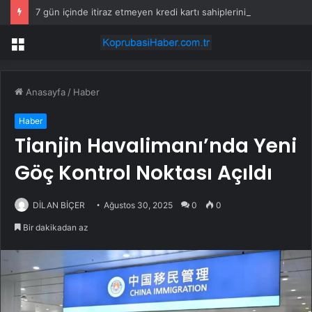
7 gün içinde itiraz etmeyen kredi kartı sahiplerinin maaşına haciz gelecek
Menü
Anasayfa
/
Haber
Haber
Tianjin Havalimanı’nda Yeni
Göç Kontrol Noktası Açıldı
DİLAN BİÇER
Ağustos 30, 2025
0
0
Bir dakikadan az