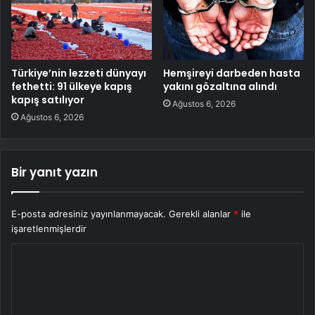
Türkiye’nin lezzeti dünyayı
Hemşireyi darbeden hasta
fethetti: 91 ülkeye kapış
yakını gözaltına alındı
kapış satılıyor
Ağustos 6, 2026
Ağustos 6, 2026
Bir yanıt yazın
E-posta adresiniz yayınlanmayacak.
Gerekli alanlar
*
ile
işaretlenmişlerdir
Y
o
r