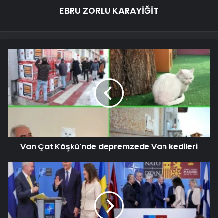
EBRU ZORLU KARAYİĞİT
Van Çat Köşkü'nde depremzede Van kedileri