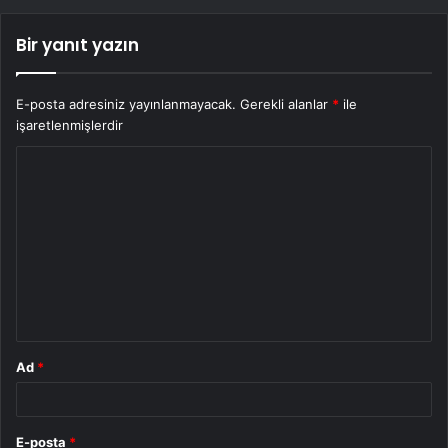
Bir yanıt yazın
E-posta adresiniz yayınlanmayacak.
Gerekli alanlar
*
ile
işaretlenmişlerdir
Y
o
r
u
m
*
Ad
*
E-posta
*