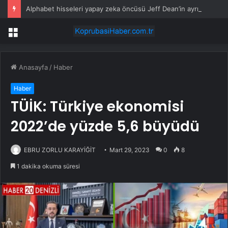
Alphabet hisseleri yapay zeka öncüsü Jeff Dean’in ayrılmasıyla %5 düştü
Menü
Anasayfa
/
Haber
Haber
TÜİK: Türkiye ekonomisi
2022’de yüzde 5,6 büyüdü
EBRU ZORLU KARAYİĞİT
Mart 29, 2023
0
8
1 dakika okuma süresi