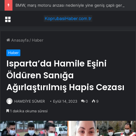
BMW, marş motoru arızası nedeniyle yine geniş çaplı geri çağırma yapıyor
Menü
Anasayfa
/
Haber
Haber
Isparta’da Hamile Eşini
Öldüren Sanığa
Ağırlaştırılmış Hapis Cezası
HAMDİYE SÜMER
Eylül 14, 2023
0
9
1 dakika okuma süresi