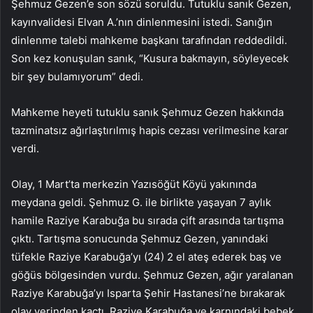
Şehmuz Gezen’e son sözü soruldu. Tutuklu sanık Gezen,
kayınvalidesi Elvan A.’nın dinlenmesini istedi. Sanığın
dinlenme talebi mahkeme başkanı tarafından reddedildi.
Son kez konuşulan sanık, “Kusura bakmayın, söyleyecek
bir şey bulamıyorum” dedi.
Mahkeme heyeti tutuklu sanık Şehmuz Gezen hakkında
tazminatsız ağırlaştırılmış hapis cezası verilmesine karar
verdi.
Olay, 1 Mart’ta merkezin Yazısöğüt Köyü yakınında
meydana geldi. Şehmuz G. ile birlikte yaşayan 7 aylık
hamile Raziye Karabuğa bu sırada çift arasında tartışma
çıktı. Tartışma sonucunda Şehmuz Gezen, yanındaki
tüfekle Raziye Karabuğa’yı (24) 2 el ateş ederek baş ve
göğüs bölgesinden vurdu. Şehmuz Gezen, ağır yaralanan
Raziye Karabuğa’yı Isparta Şehir Hastanesi’ne bırakarak
olay yerinden kaçtı. Raziye Karabuğa ve karnındaki bebek,