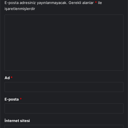
E-posta adresiniz yayınlanmayacak.
Gerekli alanlar
*
ile
işaretlenmişlerdir
Y
o
r
u
m
*
Ad
*
E-posta
*
İnternet sitesi