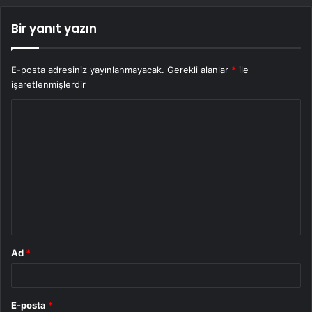
Bir yanıt yazın
E-posta adresiniz yayınlanmayacak.
Gerekli alanlar
*
ile
işaretlenmişlerdir
Y
o
r
u
m
*
Ad
*
E-posta
*