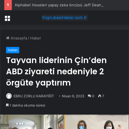
Alphabet hisseleri yapay zeka öncüsü Jeff Dean’in ayrılmasıyla %5 düştü
Menü
Anasayfa
/
Haber
Haber
Tayvan liderinin Çin’den
ABD ziyareti nedeniyle 2
örgüte yaptırım
EBRU ZORLU KARAYİĞİT
Nisan 9, 2023
0
7
1 dakika okuma süresi