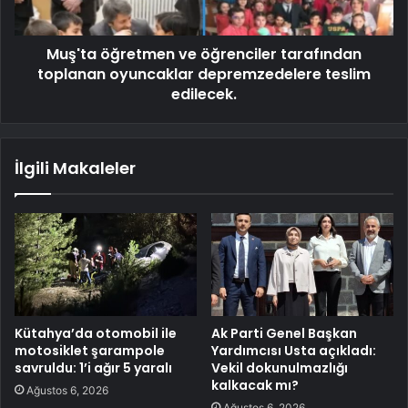
Muş'ta öğretmen ve öğrenciler tarafından
toplanan oyuncaklar depremzedelere teslim
edilecek.
İlgili Makaleler
Kütahya’da otomobil ile
Ak Parti Genel Başkan
motosiklet şarampole
Yardımcısı Usta açıkladı:
savruldu: 1’i ağır 5 yaralı
Vekil dokunulmazlığı
kalkacak mı?
Ağustos 6, 2026
Ağustos 6, 2026